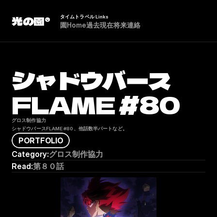
光の園®
タイムトラベル Links
園
H
o
m
e
過
去
現
在
将
来
連
絡
シャドウバース
FLAME #80
グロス制作協力

シャドウバースFLAME #80、他話数半パートなど。
P
O
R
T
F
O
L
I
O
Category:
グロス制作協力
Read:
第８０話