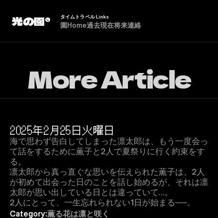
光の園®
タイムトラベル Links
園
H
o
m
e
過
去
現
在
将
来
連
絡
More Article
2025年2月25日火曜日
海で思わず告白してしまった凛太郎は、もう一度会っ
て話をするために薫子と2人で夏祭りに行く約束をす
る。
凛太郎から真っ直ぐな思いを伝えられた薫子は、2人
が初めて出会った日のことを話し始めるが、それは凛
太郎が思い出している日とは違っていて…。
2人にとって、一生忘れられない1日が始まる──。
Category:
薫る花は凛と咲く