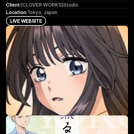
Client:
(CLOVER WORKS)Studio
Location:
Tokyo, Japan
L
I
V
E
W
E
B
S
I
T
E